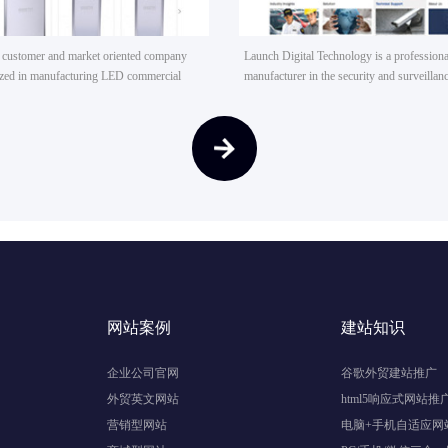
 customer and market oriented company
Launch Digital Technology is a professiona
lized in manufacturing LED commercial
manufacturer in the security and surveillan
d LED Industrial Lighting. The complete
has now become a set research and devel
ducts covers led panel light, led
led wall light and led highbay.
网站案例
建站知识
企业公司官网
谷歌外贸建站推广
外贸英文网站
html5响应式网站推
营销型网站
电脑+手机自适应网