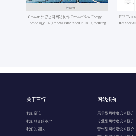
Growatt 外贸公司网站制作 Growatt New Energy
BESTA is a
Technology Co.,Ltd was established in 2010, focusing
that specia
on providing solar inverters and system solutions for
lighting an
global market. Until now, Growatt has reached over
range of pro
5GW installation worldwide, famous as a world
downlight, 
leading manufacturer of cost-effective solar inverters
with high efficiency.
关于三行
网站报价
我们是谁
展示型网站建设￥报价
我们服务的客户
专业型网站建设￥报价
我们的团队
营销型网站建设￥报价