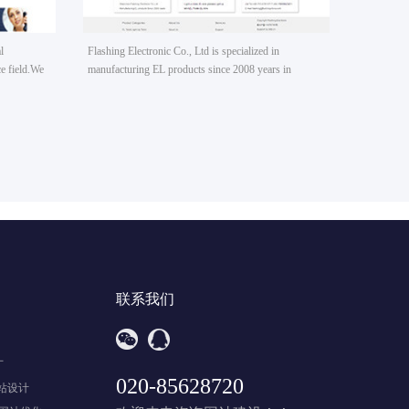
l
Flashing Electronic Co., Ltd is specialized in
ce field.We
manufacturing EL products since 2008 years in
opment。
shenzhen city of China.Our factory covers an area of
3000 square meters with a high technology workshop,
a technical department with 8 persons and a quality
control team with 10 persons.
联系我们
广
020-85628720
站设计