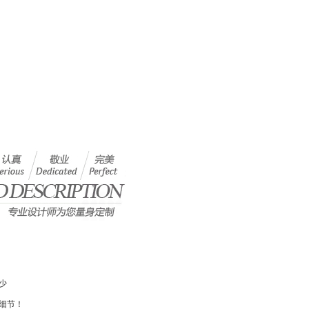
少
细节！