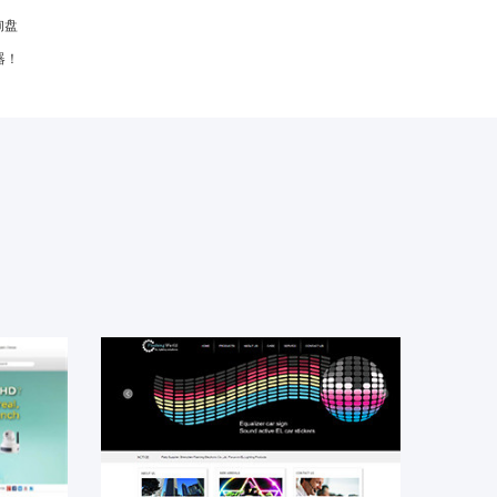
询盘
器！
Flashing Electronic