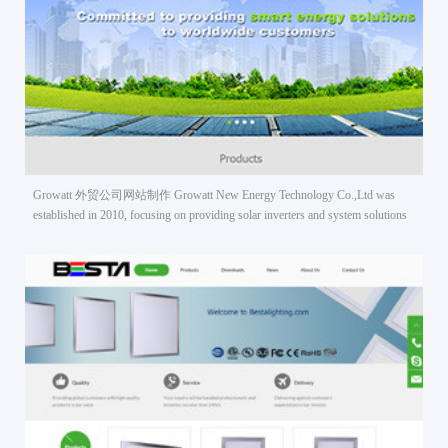
BESTA LED灯
Growatt 外贸公司网站制作 Growatt New Energy Technology Co.,Ltd was
established in 2010, focusing on providing solar inverters and system solutions
for global market. Until now, Growatt has reached over 5GW installation
worldwide, famous as a world leading manufacturer of cost-effective solar
inverters with high efficiency.