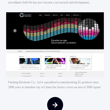
surveillance field.We has now become a set research and development。
Flashing Electronic Co., Ltd is specialized in manufacturing EL products since
2008 years in shenzhen city of China.Our factory covers an area of 3000 square
meters with a high technology workshop, a technical department with 8 persons
and a quality control team with 10 persons.