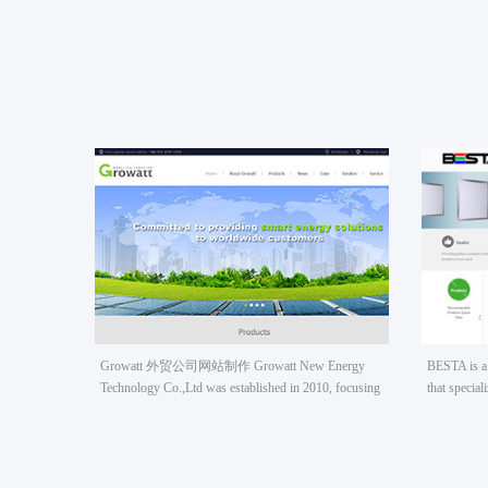
Growatt 外贸公司
Growatt 外贸公司网站制作 Growatt New Energy
BESTA is a
Technology Co.,Ltd was established in 2010, focusing
that specia
on providing solar inverters and system solutions for
lighting an
global market. Until now, Growatt has reached over
range of pro
5GW installation worldwide, famous as a world
downlight, 
leading manufacturer of cost-effective solar inverters