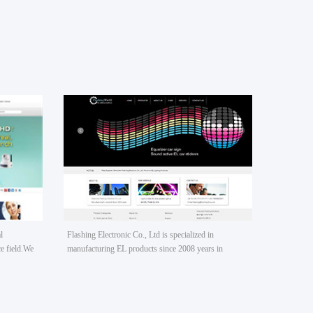
Flashing Electronic
l
Flashing Electronic Co., Ltd is specialized in
ce field.We
manufacturing EL products since 2008 years in
opment。
shenzhen city of China.Our factory covers an area of
3000 square meters with a high technology workshop,
a technical department with 8 persons and a quality
control team with 10 persons.