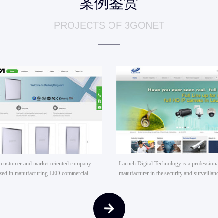
案例鉴赏
PROJECTS OF 3GONET
BESTA LED灯
Launch 安防电子
 customer and market oriented company
Launch Digital Technology is a professiona
lized in manufacturing LED commercial
manufacturer in the security and surveillan
d LED Industrial Lighting. The complete
has now become a set research and devel
ducts covers led panel light, led
led wall light and led highbay.