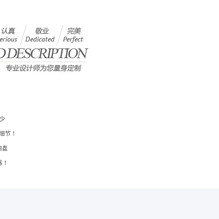
少
细节！
询盘
器！