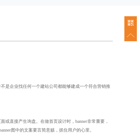
856287
并不是企业找任何一个建站公司都能够建成一个符合营销推
直接产生询盘。在做首页设计时，banner非常重要，
banner图中的文案要言简意赅，抓住用户的心里。